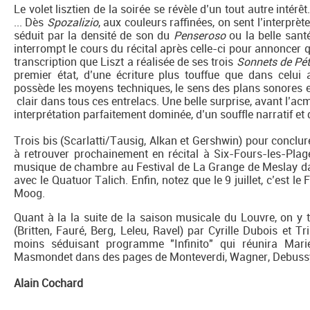
Le volet lisztien de la soirée se révèle d’un tout autre intér
... Dès
Spozalizio
, aux couleurs raffinées, on sent l’interprè
séduit par la densité de son du
Penseroso
ou la belle sant
interrompt le cours du récital après celle-ci pour annoncer q
transcription que Liszt a réalisée de ses trois
Sonnets de Pé
premier état, d’une écriture plus touffue que dans celu
possède les moyens techniques, le sens des plans sonores et
clair dans tous ces entrelacs. Une belle surprise, avant l’ac
interprétation parfaitement dominée, d’un souffle narratif et
Trois bis (Scarlatti/Tausig, Alkan et Gershwin) pour conclure
à retrouver prochainement en récital à Six-Fours-les-Plages
musique de chambre au Festival de La Grange de Meslay d
avec le Quatuor Talich. Enfin, notez que le 9 juillet, c’est l
Moog.
Quant à la la suite de la saison musicale du Louvre, on y 
(Britten, Fauré, Berg, Leleu, Ravel) par Cyrille Dubois et T
moins séduisant programme "Infinito" qui réunira Mari
Masmondet dans des pages de Monteverdi, Wagner, Debussy
Alain Cochard