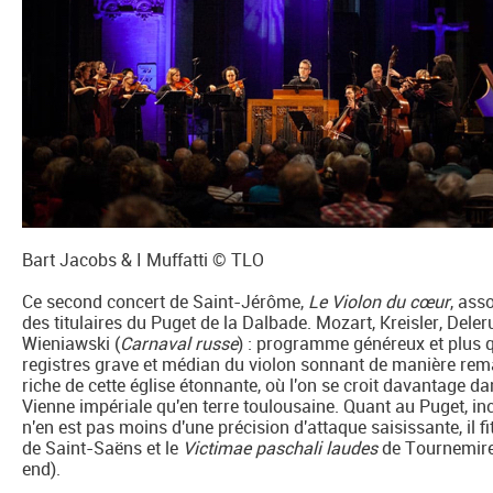
Bart Jacobs & I Muffatti © TLO
Ce second concert de Saint-Jérôme,
Le Violon du cœur
, ass
des titulaires du Puget de la Dalbade. Mozart, Kreisler, Deler
Wieniawski (
Carnaval russe
) : programme généreux et plus qu
registres grave et médian du violon sonnant de manière rema
riche de cette église étonnante, où l'on se croit davantage d
Vienne impériale qu'en terre toulousaine. Quant au Puget, i
n'en est pas moins d'une précision d'attaque saisissante, il fi
de Saint-Saëns et le
Victimae paschali laudes
de Tournemire 
end).