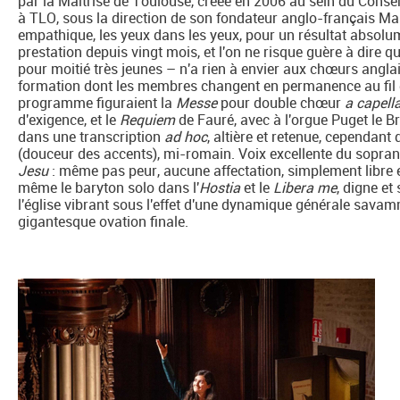
par la Maîtrise de Toulouse, créée en 2006 au sein du Conse
à TLO, sous la direction de son fondateur anglo-français Ma
empathique, les yeux dans les yeux, pour un résultat absolum
prestation depuis vingt mois, et l'on ne risque guère à dire 
pour moitié très jeunes – n'a rien à envier aux chœurs anglai
formation dont les membres changent en permanence au fil de
programme figuraient la
Messe
pour double chœur
a capell
d'exigence, et le
Requiem
de Fauré, avec à l'orgue Puget le Br
dans une transcription
ad hoc
, altière et retenue, cependant 
(douceur des accents), mi-romain. Voix excellente du sopra
Jesu
: même pas peur, aucune affectation, simplement libre et
même le baryton solo dans l'
Hostia
et le
Libera me
, digne et
l'église vibrant sous l'effet d'une dynamique générale savam
gigantesque ovation finale.