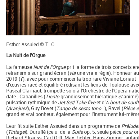
Esther Assuied © TLO
La Nuit de l'Orgue
La fameuse
Nuit de l'Orgue
prit la forme de trois concerts en
retransmis sur grand écran (
via
une vraie régie). Honneur au
2019 (
7
), avec pour commencer la trop rare Viviane Loriaut 
d'œuvres racé et équilibré redisant les liens de Toulouse av
Pascal Clarhaut, trompette solo à l'Orchestre de l'Opéra nat
date : Cabanilles (
Tiento
grandiosement hiératique
et
animé),
pulsation rythmique de
Jet Set
/
Take five
et d'
À
bout de souff
(
Aranjuez
), Guy Bovet (
Tango de sesto tono
…), Ravel (
Pièce 
grand et vrai bonheur, également pour l'instrument lui-même, 
Leur fit suite Esther Assuied dans un programme de
Prélude
(
Tintagel
), Duruflé (celui de la
Suite
op. 5, seule pièce
pour
or
Richard Strauss, Carl Orff, Max Richter, Hans Zimmer, autant