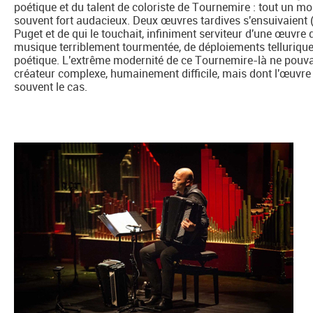
poétique et du talent de coloriste de Tournemire : tout un 
souvent fort audacieux. Deux œuvres tardives s'ensuivaient (
Puget et de qui le touchait, infiniment serviteur d'une œuvre 
musique terriblement tourmentée, de déploiements tellurique
poétique. L'extrême modernité de ce Tournemire-là ne pouvai
créateur complexe, humainement difficile, mais dont l'œuvre 
souvent le cas.