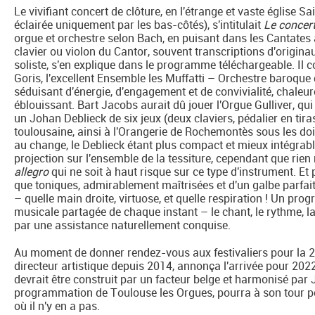
Le vivifiant concert de clôture, en l'étrange et vaste église 
éclairée uniquement par les bas-côtés), s'intitulait
Le concer
orgue et orchestre selon Bach, en puisant dans les Cantates 
clavier ou violon du Cantor, souvent transcriptions d'origina
soliste, s'en explique dans le programme téléchargeable. Il co
Goris, l'excellent Ensemble les Muffatti – Orchestre baroque 
séduisant d'énergie, d'engagement et de convivialité, chaleu
éblouissant. Bart Jacobs aurait dû jouer l'Orgue Gulliver, qui
un Johan Deblieck de six jeux (deux claviers, pédalier en tir
toulousaine, ainsi à l'Orangerie de Rochemontès sous les do
au change, le Deblieck étant plus compact et mieux intégrable
projection sur l'ensemble de la tessiture, cependant que rien n
allegro
qui ne soit à haut risque sur ce type d'instrument. Et
que toniques, admirablement maîtrisées et d'un galbe parfait
– quelle main droite, virtuose, et quelle respiration ! Un pr
musicale partagée de chaque instant – le chant, le rythme, la
par une assistance naturellement conquise.
Au moment de donner rendez-vous aux festivaliers pour la 
directeur artistique depuis 2014, annonça l'arrivée pour 2022
devrait être construit par un facteur belge et harmonisé par 
programmation de Toulouse les Orgues, pourra à son tour po
où il n'y en a pas.