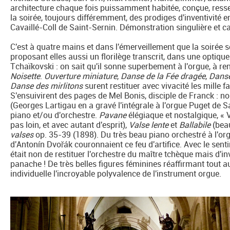
architecture chaque fois puissamment habitée, conçue, resse
la soirée, toujours différemment, des prodiges d'inventivité e
Cavaillé-Coll de Saint-Sernin. Démonstration singulière et cap
C'est à quatre mains et dans l'émerveillement que la soirée
proposant elles aussi un florilège transcrit, dans une optiqu
Tchaïkovski : on sait qu'il sonne superbement à l'orgue, à re
Noisette
.
Ouverture miniature
,
Danse de la Fée dragée
,
Danse
Danse des mirlitons
surent restituer avec vivacité les mille f
S'ensuivirent des pages de Mel Bonis, disciple de Franck : 
(Georges Lartigau en a gravé l'intégrale à l'orgue Puget de 
piano et/ou d'orchestre.
Pavane
élégiaque et nostalgique, «
pas loin, et avec autant d'esprit),
Valse lente
et
Ballabile
(beau
valses
op. 35-39 (1898). Du très beau piano orchestré à l'orgu
d'Antonín Dvořák couronnaient ce feu d'artifice. Avec le senti
était non de restituer l'orchestre du maître tchèque mais d'i
panache ! De très belles figures féminines réaffirmant tout a
individuelle l'incroyable polyvalence de l'instrument orgue.