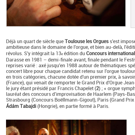
Déjà un quart de siècle que
Toulouse les Orgues
s'est impos
ambitieuse dans le domaine de l'orgue, et bien au-delà, l'édit
révolus. S'y intégrait la 13
édition du
Concours internationa
e
Darasse en 1981 – demi-finale avant, finale pendant le Festiv
reprises varié : axé jusqu'en 1988 autour de thématiques spé
concert libre pour chaque candidat retenu sur l'orgue toulo
en trois catégories, chacune dotée d'un premier prix, à savoi
(France), qui venait de remporter le Grand Prix d'Orgue Jea
le jury étant présidé par Francis Chapelet (
2
) ; « orgue symp
lauréat des concours d’improvisation de Haarlem (Pays-Bas)
Strasbourg (Concours Boëllmann-Gigout), Paris (Grand Prix 
Ádám Tabajdi
(Hongrie), en partie formé à Paris.