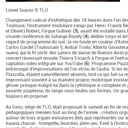
Lionel Suarez © TLO
Changement radical d'esthétique dès 18 heures dans l'un des 
Toulouse, l'instrument modulaire conçu par Henri-Franck Bea
et Olivier) Robert, l'orgue Gulliver (
3
), ayant été installé dan
vivante conférence de Solange Bazely (
4
), dédiée corps et â
regard du programme du soir, la vie haute en couleur d'Astor
Carlos Gardel (Toulousain !), Anibal Troilo, Alberto Ginaster
nuevo
, qui le fit sortir des salons de danse de Buenos Aires
concert réunissait ensuite Thierry Escaich à l'orgue et l'extr
captation vidéo intégrale sur YouTube (
6
). Programme Piazzo
entrecoupé d'improvisations de l'un et/ou de l'autre. Si les t
Piazzolla, étaient naturellement absents, tout ce qui fait sa 
improvisant souvent à sa manière propre, motorique insista
glisser presque malgré lui dans la rythmique si complexe et
savante souplesse, du tango sous toutes ses formes. Un g
toujours en proposer.
Au Gesu, siège de TLO, était proposait le samedi en fin de m
pédagogiques menées tout au long de l'année : création orgu
autour de trois orgues miniatures (tels que représentés sur l
tuyaux chacun : trompette, bourdon, plein-jeu. Éveil à l'instru