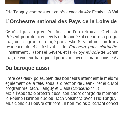
Eric Tanguy, compositeur en résidence du 42e Festival © V
L’Orchestre national des Pays de la Loire de
Ce n’est pas la première fois que l’on retrouve l’Orchestr
Présent pour deux concerts cette année, il encadre la progr
mai, un programme dirigé par Jesko Sirvend où l’on tro
résidence du 42
festival – le
Concerto pour clarinette
e
l’instrument : Raphaël Sévère, et la 4
Symphonie
de Schuma
e
mai, de couleur baroque et populaire avec le mandoliniste Avi A
Du baroque aussi
Entre ces deux pôles, bien des bonheurs attendent le mélom
également de la fête, sous la direction de Jean-Frédéric M
programme Bach, Tanguy et Glass (
Concerto
n° 3).
Mais l’Abbatiale prêtera aussi son cadre chargé de mémoire
le Poème Harmonique où Bach voisinera avec Eric Tanguy. T
Musiciens du Louvre offriront un non moins alléchant concer