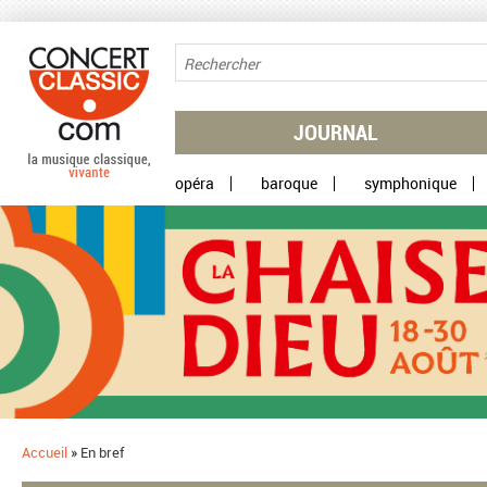
Aller au contenu principal
JOURNAL
opéra
baroque
symphonique
Accueil
»
En bref