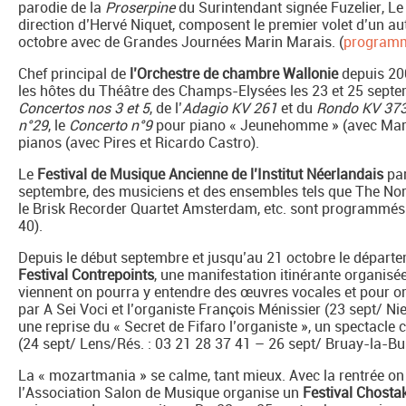
parodie de la
Proserpine
du Surintendant signée Fuzelier, Le
direction d’Hervé Niquet, composent le premier volet d’un a
octobre avec de Grandes Journées Marin Marais. (
programme
Chef principal de
l’Orchestre de chambre Wallonie
depuis 20
les hôtes du Théâtre des Champs-Elysées les 23 et 25 septembr
Concertos nos 3 et 5
, de l’
Adagio KV 261
et du
Rondo KV 37
n°29
, le
Concerto n°9
pour piano « Jeunehomme » (avec Mari
pianos (avec Pires et Ricardo Castro).
Le
Festival de Musique Ancienne de l’Institut Néerlandais
par
septembre, des musiciens et des ensembles tels que The Nort
le Brisk Recorder Quartet Amsterdam, etc. sont programmés 
40).
Depuis le début septembre et jusqu’au 21 octobre le départe
Festival Contrepoints
, une manifestation itinérante organisée
viennent on pourra y entendre des œuvres vocales et pour o
par A Sei Voci et l’organiste François Ménissier (23 sept/ Nie
une reprise du « Secret de Fifaro l’organiste », un spectacle
(24 sept/ Lens/Rés. : 03 21 28 37 41 – 26 sept/ Bruay-la-Bui
La « mozartmania » se calme, tant mieux. Avec la rentrée on
l’Association Salon de Musique organise un
Festival Chosta