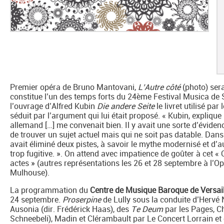
Premier opéra de Bruno Mantovani,
L’Autre côté
(photo) sera
constitue l’un des temps forts du 24ème Festival Musica de 
l’ouvrage d’Alfred Kubin
Die andere Seite
le livret utilisé pa
séduit par l’argument qui lui était proposé. « Kubin, expliqu
allemand […] me convenait bien. Il y avait une sorte d’évide
de trouver un sujet actuel mais qui ne soit pas datable. Dan
avait éliminé deux pistes, à savoir le mythe modernisé et d’au
trop fugitive. ». On attend avec impatience de goûter à cet «
actes » (autres représentations les 26 et 28 septembre à l’Op
Mulhouse).
La programmation du
Centre de Musique Baroque de Versail
24 septembre.
Proserpine
de Lully sous la conduite d’Hervé
Ausonia (dir. Frédérick Haas), des
Te Deum
par les Pages, C
Schneebeli), Madin et Clérambault par Le Concert Lorrain et 