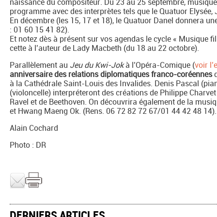
naissance du compositeur. Du 23 au 25 septembre, musique
programme avec des interprètes tels que le Quatuor Elysée, 
En décembre (les 15, 17 et 18), le Quatuor Danel donnera un
: 01 60 15 41 82).
Et notez dès à présent sur vos agendas le cycle « Musique f
cette à l’auteur de Lady Macbeth (du 18 au 22 octobre).
Parallèlement au
Jeu du Kwi-Jok
à l’Opéra-Comique (
voir l’
anniversaire des relations diplomatiques franco-coréennes
d
à la Cathédrale Saint-Louis des Invalides. Denis Pascal (pia
(violoncelle) interpréteront des créations de Philippe Charv
Ravel et de Beethoven. On découvrira également de la musi
et Hwang Maeng Ok. (Rens. 06 72 82 72 67/01 44 42 48 14).
Alain Cochard
Photo : DR
DERNIERS ARTICLES