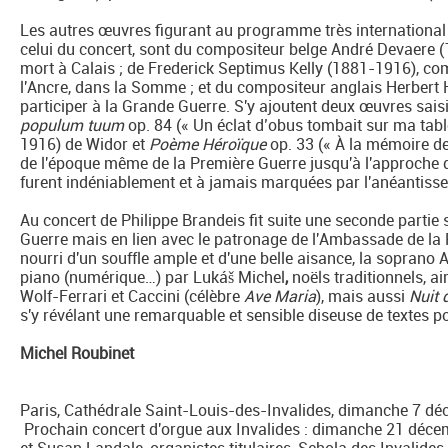
Les autres œuvres figurant au programme très internationa
celui du concert, sont du compositeur belge André Devaere
mort à Calais ; de Frederick Septimus Kelly (1881-1916), c
l'Ancre, dans la Somme ; et du compositeur anglais Herbert 
participer à la Grande Guerre. S'y ajoutent deux œuvres sais
populum tuum
op. 84 (« Un éclat d’obus tombait sur ma tabl
1916) de Widor et
Poème Héroïque
op. 33 (« À la mémoire d
de l'époque même de la Première Guerre jusqu'à l'approche 
furent indéniablement et à jamais marquées par l'anéantiss
Au concert de Philippe Brandeis fit suite une seconde partie
Guerre mais en lien avec le patronage de l'Ambassade de la 
nourri d'un souffle ample et d'une belle aisance, la soprano
piano (numérique…) par
Lukáš Michel
,
noëls traditionnels, ai
Wolf-Ferrari et Caccini (célèbre
Ave Maria
), mais aussi
Nuit d
s'y révélant une remarquable et sensible diseuse de textes p
Michel Roubinet
Paris, Cathédrale Saint-Louis-des-Invalides, dimanche 7 d
Prochain concert d'orgue aux Invalides : dimanche 21 déce