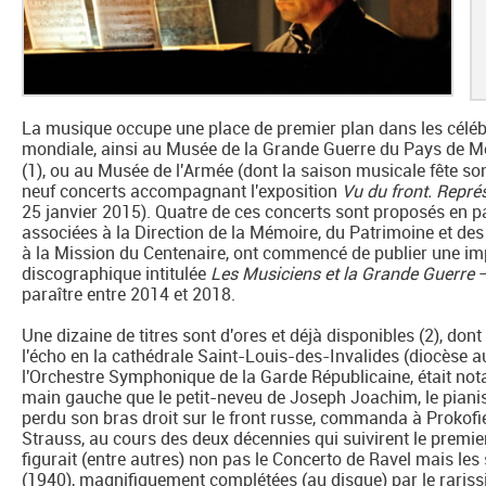
La musique occupe une place de premier plan dans les céléb
mondiale, ainsi au Musée de la Grande Guerre du Pays de Me
(1), ou au Musée de l'Armée (dont la saison musicale fête so
neuf concerts accompagnant l'exposition
Vu du front. Repré
25 janvier 2015). Quatre de ces concerts sont proposés en pa
associées à la Direction de la Mémoire, du Patrimoine et des
à la Mission du Centenaire, ont commencé de publier une im
discographique intitulée
Les Musiciens et la Grande Guerre
–
paraître entre 2014 et 2018.
Une dizaine de titres sont d'ores et déjà disponibles (2), dont
l'écho en la cathédrale Saint-Louis-des-Invalides (diocèse 
l'Orchestre Symphonique de la Garde Républicaine, était no
main gauche que le petit-neveu de Joseph Joachim, le pianis
perdu son bras droit sur le front russe, commanda à Prokofi
Strauss, au cours des deux décennies qui suivirent le premi
figurait (entre autres) non pas le Concerto de Ravel mais les
(1940), magnifiquement complétées (au disque) par le rariss