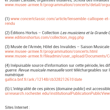
et Susan Landale, organistes titulaires, Schola des Invalides
www.musee-armee.fr/programmation/concerts/detail/orgue
(1)
www.concertclassic.com/article/lensemble-calliopee-e
rendu
(2) Éditions Hortus – Collection
Les musiciens et la Grande 
www.editionshortus.com/collection_mgg.php
(3) Musée de l'Armée, Hôtel des Invalides – Saison Musical
www.musee-armee.fr/programmation/concerts.html
www.musee-armee.fr/fileadmin/user_upload/Documents/C
(4) Inépuisable source d'information sur cette période, les di
guerre. Revue musicale mensuelle
sont téléchargeables sur l
numérique
gallica.bnf.fr/ark:/12148/cb32821261f/date
(5) L'intégralité de ces pièces (domaine public) est accessible
urresearch.rochester.edu/institutionalPublicationPublicView
Sites Internet :