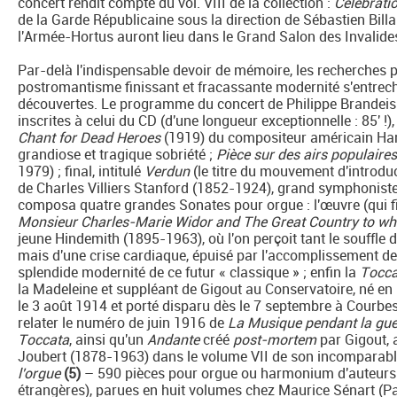
concert rendit compte du vol. VIII de la collection :
Célébrati
de la Garde Républicaine sous la direction de Sébastien Bill
l'Armée-Hortus auront lieu dans le Grand Salon des Invalides 
Par-delà l'indispensable devoir de mémoire, les recherches p
postromantisme finissant et fracassante modernité s'entrech
découvertes. Le programme du concert de Philippe Brandeis 
inscrites à celui du CD (d'une longueur exceptionnelle : 85' !),
Chant for Dead Heroes
(1919) du compositeur américain Harv
grandiose et tragique sobriété ;
Pièce sur des airs populaire
1979) ; final, intitulé
Verdun
(le titre du mouvement d'introdu
de Charles Villiers Stanford (1852-1924), grand symphoniste
composa quatre grandes Sonates pour orgue : l'œuvre (qui fi
Monsieur Charles-Marie Widor and The Great Country to wh
jeune Hindemith (1895-1963), où l'on perçoit tant le souffle
mais d'une crise cardiaque, épuisé par l'accomplissement de
splendide modernité de ce futur « classique » ; enfin la
Tocca
la Madeleine et suppléant de Gigout au Conservatoire, né en
le 3 août 1914 et porté disparu dès le 7 septembre à Courb
relater le numéro de juin 1916 de
La Musique pendant la gue
Toccata
, ainsi qu'un
Andante
créé
post-mortem
par Gigout, 
Joubert (1878-1963) dans le volume VII de son incomparab
l'orgue
(5)
– 590 pièces pour orgue ou harmonium d'auteurs le
étrangères), parues en huit volumes chez Maurice Sénart (Pa