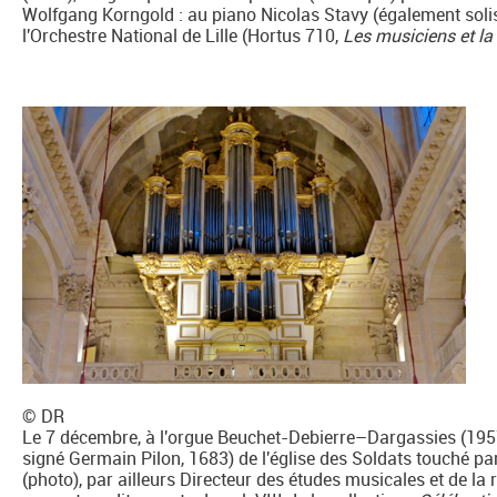
Wolfgang Korngold : au piano Nicolas Stavy (également solist
l'Orchestre National de Lille (Hortus 710,
Les musiciens et l
© DR
Le 7 décembre, à l'orgue Beuchet-Debierre–Dargassies (195
signé Germain Pilon, 1683) de l'église des Soldats touché par l
(photo), par ailleurs Directeur des études musicales et de l