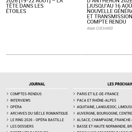
2026 [19-22 AOÛT] – LA
D’ANTHÉRON 202
TÊTE DANS LES
[JUSQU'AU 16 AOÛ
ÉTOILES
NOUVELLE GÉNÉR
ET TRANSMISSION
COMPTE RENDU
Alain COCHARD
JOURNAL
LES PROCHAI
COMPTES-RENDUS
PARIS ET ILE-DE-FRANCE
INTERVIEWS
PACA ET RHÔNE-ALPES
OPÉRA
AQUITAINE, LANGUEDOC, LIMOUSI
ARCHIVES DU SIÈCLE ROMANTIQUE
AUVERGNE, BOURGOGNE, CENTR
LE RING 2026 - OPÉRA BASTILLE
ALSACE, CHAMPAGNE, FRANCHE-C
LES DOSSIERS
BASSE ET HAUTE NORMANDIE, BR