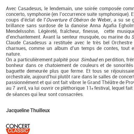
Avec Casadesus, le lendemain, une soirée composée comme
concerto, symphonie (en l’occurrence suite symphonique). Et
coups d’éclat de l’
Ouverture
d’
Obéron
de Weber, a su se g
brillance sans surdose de la danoise Anna Agafia Egholm
Mendelssohn. Légèreté, fraîcheur, finesse, cette musiqu
d’enchantement. Avant la senteur musquée, ou marine du
S
Claude Casadesus a restituée avec le très bel Orchestre 
charnues, comme un album d’un temps de contes, tout en
nature.
On a particulièrement palpité pour
Simbad
en perdition, fré
bonheur dans ce chatoiement de couleurs et de sonorités t
baguette demeurée plus que ferme. Et tous se réjouissaient
orchestrale, aujourd’hui plutôt rare dans le salles de concer
passionnément et qui ont fait vibrer le Grand Théâtre de Prov
au 7 avril, va lui ouvrir ce pléthorique 11
festival, lequel fai
e
de séances qui leur sont consacrées.
Jacqueline Thuilleux