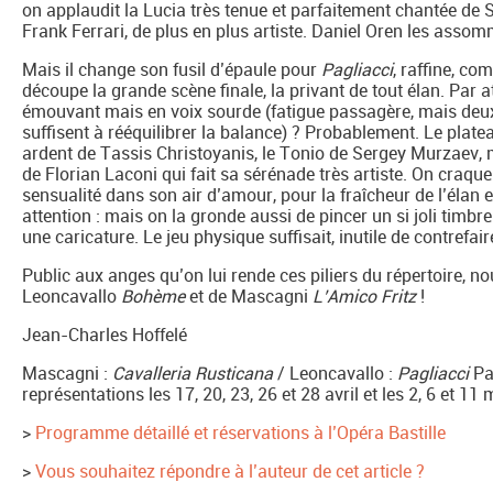
on applaudit la Lucia très tenue et parfaitement chantée de 
Frank Ferrari, de plus en plus artiste. Daniel Oren les asso
Mais il change son fusil d’épaule pour
Pagliacci
, raffine, co
découpe la grande scène finale, la privant de tout élan. Par 
émouvant mais en voix sourde (fatigue passagère, mais deux g
suffisent à rééquilibrer la balance) ? Probablement. Le plate
ardent de Tassis Christoyanis, le Tonio de Sergey Murzaev, mo
de Florian Laconi qui fait sa sérénade très artiste. On craque
sensualité dans son air d’amour, pour la fraîcheur de l’élan e
attention : mais on la gronde aussi de pincer un si joli timb
une caricature. Le jeu physique suffisait, inutile de contrefair
Public aux anges qu’on lui rende ces piliers du répertoire, no
Leoncavallo
Bohème
et de Mascagni
L’Amico Fritz
!
Jean-Charles Hoffelé
Mascagni :
Cavalleria Rusticana
/ Leoncavallo :
Pagliacci
Par
représentations les 17, 20, 23, 26 et 28 avril et les 2, 6 et 11
>
Programme détaillé et réservations à l’Opéra Bastille
>
Vous souhaitez répondre à l’auteur de cet article ?