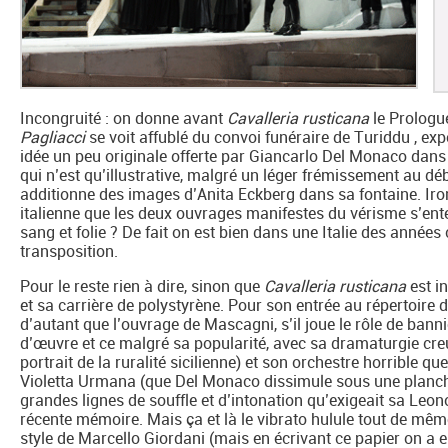
Incongruité : on donne avant
Cavalleria rusticana
le Prologu
Pagliacci
se voit affublé du convoi funéraire de Turiddu , exp
idée un peu originale offerte par Giancarlo Del Monaco dans
qui n’est qu’illustrative, malgré un léger frémissement au dé
additionne des images d’Anita Eckberg dans sa fontaine. Ironi
italienne que les deux ouvrages manifestes du vérisme s’ent
sang et folie ? De fait on est bien dans une Italie des année
transposition.
Pour le reste rien à dire, sinon que
Cavalleria rusticana
est i
et sa carrière de polystyrène. Pour son entrée au répertoire 
d’autant que l’ouvrage de Mascagni, s’il joue le rôle de banni
d’œuvre et ce malgré sa popularité, avec sa dramaturgie creu
portrait de la ruralité sicilienne) et son orchestre horrible que 
Violetta Urmana (que Del Monaco dissimule sous une planche
grandes lignes de souffle et d’intonation qu’exigeait sa Leo
récente mémoire. Mais ça et là le vibrato hulule tout de mêm
style de Marcello Giordani (mais en écrivant ce papier on a