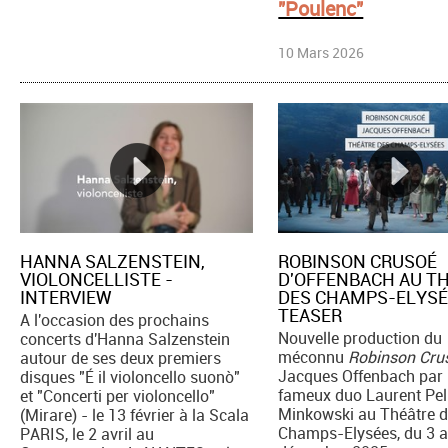
"Poulenc"
10 Mars 2026
HANNA SALZENSTEIN,
ROBINSON CRUSOÉ
VIOLONCELLISTE -
D'OFFENBACH AU T
INTERVIEW
DES CHAMPS-ELYSÉ
TEASER
A l'occasion des prochains
Nouvelle production du
concerts d'Hanna Salzenstein
méconnu
Robinson Cru
autour de ses deux premiers
Jacques Offenbach par 
disques "É il violoncello suonò"
fameux duo Laurent Pel
et "Concerti per violoncello"
Minkowski au Théâtre 
(Mirare) - le 13 février à la Scala
Champs-Elysées, du 3 
PARIS, le 2 avril au