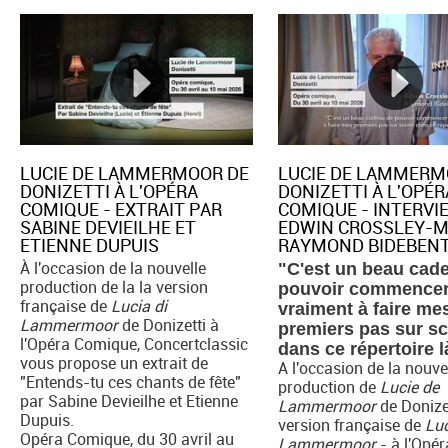
LUCIE DE LAMMERMOOR DE
LUCIE DE LAMMERM
DONIZETTI À L'OPÉRA
DONIZETTI À L'OPÉR
COMIQUE - EXTRAIT PAR
COMIQUE - INTERVI
SABINE DEVIEILHE ET
EDWIN CROSSLEY-M
ETIENNE DUPUIS
RAYMOND BIDEBEN
À l'occasion de la nouvelle
"C'est un beau cad
production de la la version
pouvoir commence
française de
Lucia di
vraiment à faire me
Lammermoor
de Donizetti à
premiers pas sur s
l'Opéra Comique, Concertclassic
dans ce répertoire l
vous propose un extrait de
A l'occasion de la nouve
"Entends-tu ces chants de fête"
production de
Lucie de
par Sabine Devieilhe et Etienne
Lammermoor
de Donizet
Dupuis.
version française de
Luc
Opéra Comique, du 30 avril au
Lammermoor
- à l'Opér