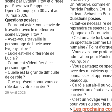
scène par Evgeny Titov et dirigée
On retrouve, comme en 
par Speranza Scappucci.
Patricia Petibon, Cyrille
Opéra Comique, du 30 avril au
et Jean-Sébastien Bou.
10 mai 2026.
Questions posées
:
Questions posées :
- Etait-ce nécessaire de
- Pourquoi aviez-vous envie de
reprendre ce spectacle 
travailler avec le metteur en
l'époque du Coronavirus
scène Evgeny Titov ?
- C'est un acte fort, sur
- Avez-vous travaillé le
un spectacle comme La
personnage de Lucie avec
humaine / Point d'orgue
Evgeny Titov ?
- Vous avez une profon
- Lucie est-elle différente de
admiration pour Poulen
Lucia ?
Pourquoi ?
- Comment s'identifier à ce
- Vous partagez ce spec
personnage ?
avec des musiciens que
- Quelle est la grande difficulté
connaissez et apprécie
de ce rôle ?
beaucoup.
- Que représente pour vous ce
- Ce rôle aurait-il pu vo
rôle dans votre carrière ?
convenir au début de vo
29 Avril 2026
carrière ?
- C'est un voyage vers l
pour vous ou pour le pub
>
Les prochains co