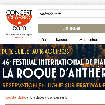
Aller au contenu principal
JOURNAL
opéra
baroque
symphonique
Accueil
»
Vidéos
»
liste vidéos
»
Opéra de Paris