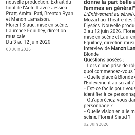
nouvelle production. Extrait du
donne la part belle 
final de l'Acte II avec Jessica
femmes en général
Pratt, Amitai Pati, Brenton Ryan
L’Enlèvement au sérail
et Manon Lamaison.
Mozart au Théâtre des
Florent Siaud, mise en scène,
Elysées. Nouvelle produ
Laurence Equilbey, direction
3 au 12 juin 2026. Flore
musicale.
mise en scène et Laure
Du 3 au 12 juin 2026
Equilbey, direction musi
Interview de
Manon La
03 Juin 2026
Blonde
Questions posées :
- Lors d'une prise de rôl
quoi commencez-vous 
- Quelle place à Blonde
l'Enlèvement au sérail ?
- Est-ce facile pour vou
identifier à ce personna
- Qu'appréciez-vous da
personnage ?
- Quelle vision en a le 
scène, Florent Siaud ?
02 Juin 2026