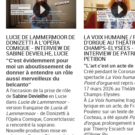
LUCIE DE LAMMERMOOR DE
LA VOIX HUMAINE / 
DONIZETTI À L'OPÉRA
D'ORGUE AU THÉÂTR
COMIQUE - INTERVIEW DE
CHAMPS-ELYSÉES -
SABINE DEVIEILHE, LUCIE
INTERVIEW DE PATR
PETIBON
"C'est évidemment pour
"L'art c'est un acte de 
moi un aboutissement de
Créé pendant le Coronav
donner à entendre un rôle
spectacle
La Voix huma
aussi merveilleux du
Point d'orgue
est repris
belcanto"
17 mars 2026 au Théât
A l'occasion de la prise de rôle
Champs-Elysées.
de
Sabine Devieilhe
en Lucie
À
La Voix humaine
, tra
dans
Lucie de Lammermoor
-
lyrique en un acte, de F
version française de
Lucia di
Poulenc sur un texte de
Lammermoor
- de Donizetti à
Cocteau, a été ajouté
Po
l'Opéra Comique, Concertclassic
d'orgue
, prolongement 
a rencontré la soprano.
par Thierry Escaich sur 
Nouvelle production mise en
d'Olivier Py.