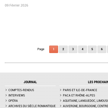
09 Février 2026
Pages
1
2
3
4
5
6
JOURNAL
LES PROCHAI
COMPTES-RENDUS
PARIS ET ILE-DE-FRANCE
INTERVIEWS
PACA ET RHÔNE-ALPES
OPÉRA
AQUITAINE, LANGUEDOC, LIMOUSI
ARCHIVES DU SIÈCLE ROMANTIQUE
AUVERGNE, BOURGOGNE, CENTR