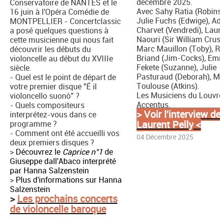
décembre 2025.
Conservatoire de NANTES et le
Avec Sahy Ratia (Robins
16 juin à l'Opéra Comédie de
Julie Fuchs (Edwige), A
MONTPELLIER - Concertclassic
Charvet (Vendredi), Lau
a posé quelques questions à
Naouri (Sir William Crus
cette musicienne qui nous fait
Marc Mauillon (Toby), 
découvrir les débuts du
Briand (Jim-Cocks), E
violoncelle au début du XVIIIe
Fekete (Suzanne), Julie
siècle.
Pasturaud (Deborah), M
- Quel est le point de départ de
Toulouse (Atkins).
votre premier disque "É il
Les Musiciens du Louvr
violoncello suonò" ?
Accentus.
- Quels compositeurs
> Voir l'interview d
interprétez-vous dans ce
Laurent Pelly
<
programme ?
- Comment ont été accueilli vos
04 Décembre 2025
deux premiers disques ?
>
Découvrez le
Caprice n°1
de
Giuseppe dall'Abaco interprété
par Hanna Salzenstein
>
Plus d'informations sur Hanna
Salzenstein
>
Les prochains concerts
de violoncelle baroque