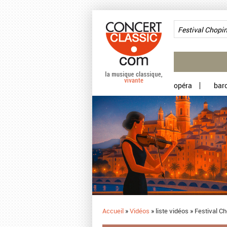
Aller au contenu principal
opéra
bar
Accueil
»
Vidéos
»
liste vidéos
»
Festival Ch