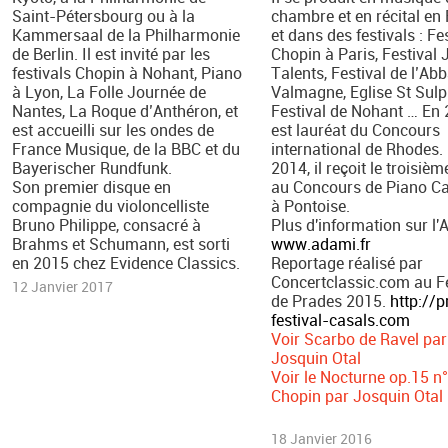
Saint-Pétersbourg ou à la
chambre et en récital en
Kammersaal de la Philharmonie
et dans des festivals : Fe
de Berlin. Il est invité par les
Chopin à Paris, Festival
festivals Chopin à Nohant, Piano
Talents, Festival de l’Ab
à Lyon, La Folle Journée de
Valmagne, Eglise St Sulp
Nantes, La Roque d’Anthéron, et
Festival de Nohant … En 2
est accueilli sur les ondes de
est lauréat du Concours
France Musique, de la BBC et du
international de Rhodes.
Bayerischer Rundfunk.
2014, il reçoit le troisièm
Son premier disque en
au Concours de Piano C
compagnie du violoncelliste
à Pontoise.
Bruno Philippe, consacré à
Plus d'information sur l'
Brahms et Schumann, est sorti
www.adami.fr
en 2015 chez Evidence Classics.
​Reportage réalisé par
Concertclassic.com au Fe
12 Janvier 2017
de Prades 2015.
http://p
festival-casals.com
Voir Scarbo de Ravel par
Josquin Otal
Voir le Nocturne op.15 n
Chopin par Josquin Otal
18 Janvier 2016