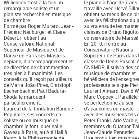
Williencourt est à la fois un
le piano à l’âge de 7 ans. 
remarquable soliste et un
travaille avec Hervé Billa
pianiste recherché en musique
obtient sa médaille de p
de chambre.
avec les félicitations du ju
Formé par Roger Muraro, Jean-
suivra ensuite les master
Frédéric Neuburger et Claire
classes de Bruno Rigutto
Désert, il obtient au
conservatoire de Marseill
Conservatoire National
En 2010, il entre au
Supérieur de Musique et de
Conservatoire National
Danse de Paris ses Masters
Supérieur de Paris dans 
depiano, d’accompagnement et
classe de Denis Pascal. 
de direction de chant mention
CNSMDP, il suivra des c
très bien à l’unanimité. Les
musique de chambre et
conseils qu’il reçoit par ailleurs
bénéficiera de l'enseign
de Maria João Pires, Christoph
professeurs tels que Pier
Eschenbach et Paul Badura-
Laurent Aimard, David Wa
Skoda le marquent
Marc Coppey... Parallèlem
particulièrement.
se perfectionne au sein
Lauréat de la fondation Banque
d'académies ou master-
Populaire, ses concerts en
avec des musiciens tels 
soliste ou en musique de
Peter Frankl, Arie Vardie,
chambre le font jouer salle
membres du Quatuor Tal
Gaveau à Paris, au Alti Hall à
Jean-Claude Pennetier.
Kyoto, à la Philharmonie de
Il se produit en musique 