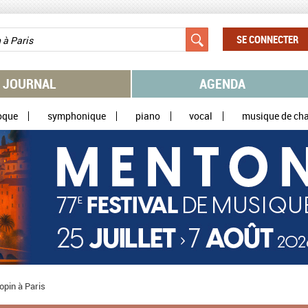
SE CONNECTER
JOURNAL
AGENDA
oque
symphonique
piano
vocal
musique de ch
opin à Paris