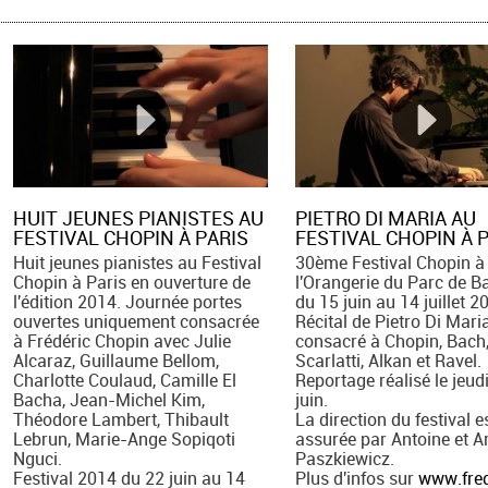
HUIT JEUNES PIANISTES AU
PIETRO DI MARIA AU
FESTIVAL CHOPIN À PARIS
FESTIVAL CHOPIN À 
Huit jeunes pianistes au Festival
30ème Festival Chopin à 
Chopin à Paris en ouverture de
l'Orangerie du Parc de Ba
l'édition 2014. Journée portes
du 15 juin au 14 juillet 2
ouvertes uniquement consacrée
Récital de Pietro Di Mari
à Frédéric Chopin avec Julie
consacré à Chopin, Bach
Alcaraz, Guillaume Bellom,
Scarlatti, Alkan et Ravel.
Charlotte Coulaud, Camille El
Reportage réalisé le jeud
Bacha, Jean-Michel Kim,
juin.
Théodore Lambert, Thibault
La direction du festival e
Lebrun, Marie-Ange Sopiqoti
assurée par Antoine et Ar
Nguci.
Paszkiewicz.
Festival 2014 du 22 juin au 14
Plus d'infos sur
www.fred