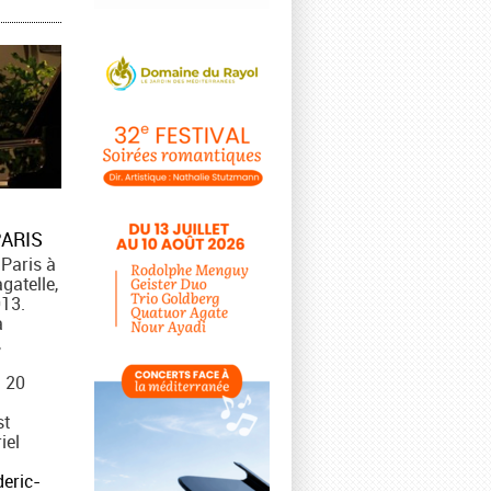
PARIS
Paris à
gatelle,
013.
a
,
i 20
st
iel
eric-