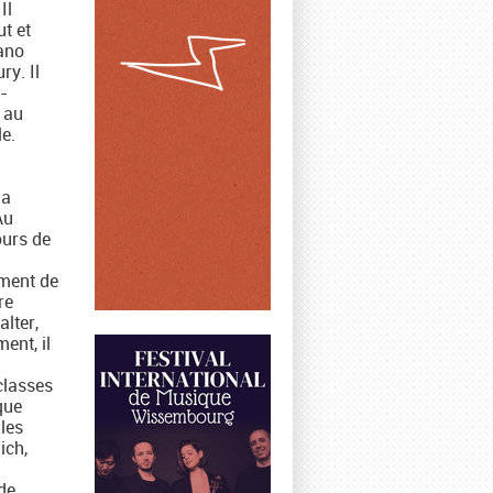
Il
ut et
iano
ry. Il
-
 au
e.
la
Au
ours de
ement de
re
lter,
ent, il
classes
que
 les
ich,
de