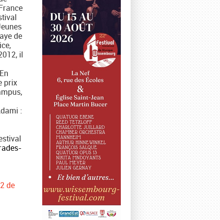
 France
stival
 Jeunes
baye de
ice,
012, il
 En
e prix
ampus,
Adami :
stival
rades-
°2 de