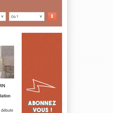
Où ?
UIN
lation
 débute