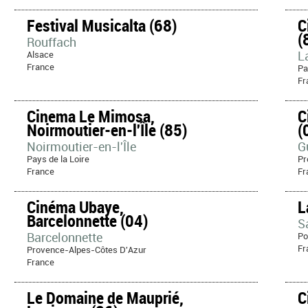
Festival Musicalta (68)
C
(
Rouffach
L
Alsace
France
Pa
Fr
Cinema Le Mimosa,
C
Noirmoutier-en-l'Île (85)
(
Noirmoutier-en-l'Île
G
Pays de la Loire
Pr
France
Fr
Cinéma Ubaye,
L
Barcelonnette (04)
S
Barcelonnette
Po
Fr
Provence-Alpes-Côtes D'Azur
France
Le Domaine de Mauprié,
C