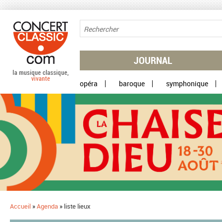
Aller au contenu principal
JOURNAL
opéra
baroque
symphonique
Accueil
»
Agenda
»
liste lieux