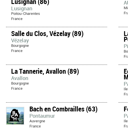
Lusignan (86)
A
Lusignan
Mi
Fr
Poitou-Charentes
France
Salle du Clos, Vézelay (89)
L
P
Vézelay
P
Bourgogne
France
Bo
Fr
La Tannerie, Avallon (89)
E
M
Avallon
P
Bourgogne
France
Il
Fr
Bach en Combrailles (63)
F
Pontaumur
P
Auvergne
Il
France
Fr