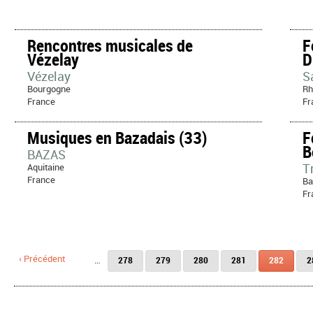
Rencontres musicales de
F
Vézelay
D
Vézelay
S
Bourgogne
Rh
France
Fr
Musiques en Bazadais (33)
F
B
BAZAS
T
Aquitaine
France
Ba
Fr
Pages
‹ Précédent
…
278
279
280
281
282
2