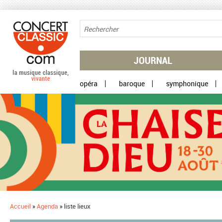
Aller au contenu principal
JOURNAL
opéra
baroque
symphonique
Accueil
»
Agenda
»
liste lieux