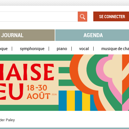
SE CONNECTER
JOURNAL
AGENDA
oque
symphonique
piano
vocal
musique de ch
der Paley