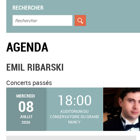
RECHERCHER
AGENDA
EMIL RIBARSKI
Concerts passés
18:00
MERCREDI
08
AUDITORIUM DU
JUILLET
CONSERVATOIRE DU GRAND
2026
NANCY