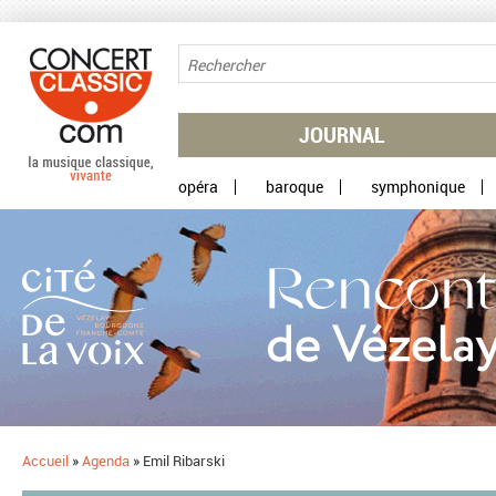
Aller au contenu principal
JOURNAL
opéra
baroque
symphonique
Accueil
»
Agenda
»
Emil Ribarski