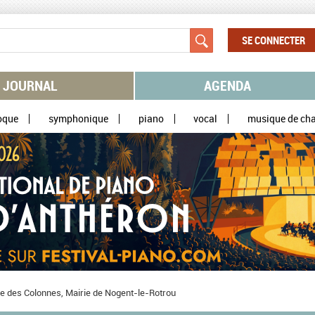
SE CONNECTER
JOURNAL
AGENDA
oque
symphonique
piano
vocal
musique de ch
e des Colonnes, Mairie de Nogent-le-Rotrou