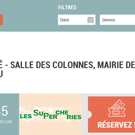
FILTRES
Date
Genres
 - SALLE DES COLONNES, MAIRIE D
U
45
ES (28)