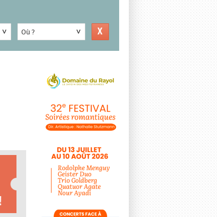
Où ?
E