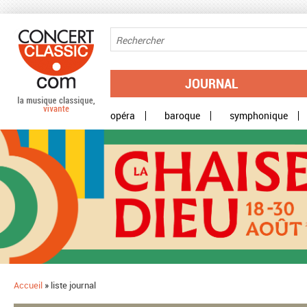
Aller au contenu principal
JOURNAL
opéra
baroque
symphonique
Accueil
»
liste journal