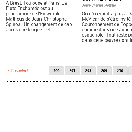
A Brest, Toulouse et Paris, La
Jean-Charles Hoffelé
Flûte Enchantée est au
programme de l'Ensemble
On n’en voudra pas à D
Matheus de Jean-Christophe
McVicar de s’être invité
Spinosi. Un changement de cap
Couronnement de Popp
après une longue - et...
comme dans une auber
espagnole. Tout reste p
dans cette œuvre dont le
Pages
< Précédent
…
206
207
208
209
210