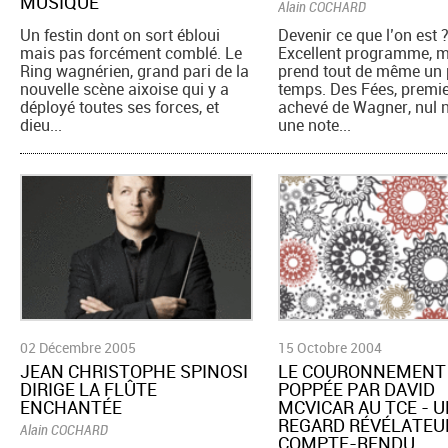
MUSIQUE
Alain COCHARD
Un festin dont on sort ébloui
Devenir ce que l’on est 
mais pas forcément comblé. Le
Excellent programme, m
Ring wagnérien, grand pari de la
prend tout de même un 
nouvelle scène aixoise qui y a
temps. Des Fées, premi
déployé toutes ses forces, et
achevé de Wagner, nul n
dieu...
une note...
02 Décembre 2005
15 Octobre 2004
JEAN CHRISTOPHE SPINOSI
LE COURONNEMENT
DIRIGE LA FLÛTE
POPPÉE PAR DAVID
ENCHANTÉE
MCVICAR AU TCE - 
REGARD RÉVÉLATEU
Alain COCHARD
COMPTE-RENDU