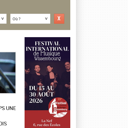
Où ?
PS UNE
OIS