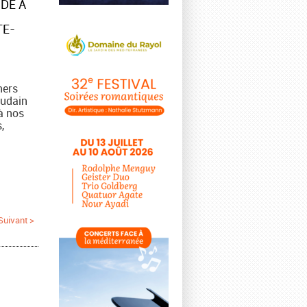
DE À
TE-
hers
oudain
à nos
,
Suivant >