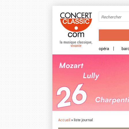
Aller au contenu principal
opéra
bar
Accueil
»
liste journal