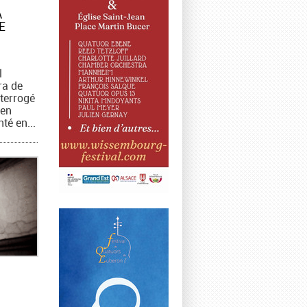
N
À
E
l
ra de
nterrogé
 en
té en...