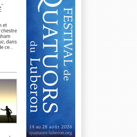
 -
É
n et
Orchestre
gham
uc, dans
e ce...