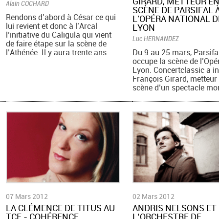
GIRARD, METTEUR E
Alain COCHARD
SCÈNE DE PARSIFAL 
Rendons d’abord à César ce qui
L'OPÉRA NATIONAL D
lui revient et donc à l’Arcal
LYON
l’initiative du Caligula qui vient
Luc HERNANDEZ
de faire étape sur la scène de
l’Athénée. Il y aura trente ans...
Du 9 au 25 mars, Parsifa
occupe la scène de l’Opé
Lyon. Concertclassic a i
François Girard, metteur
scène d’un spectacle mon
07 Mars 2012
02 Mars 2012
LA CLÉMENCE DE TITUS AU
ANDRIS NELSONS ET
TCE - COHÉRENCE
L’ORCHESTRE DE