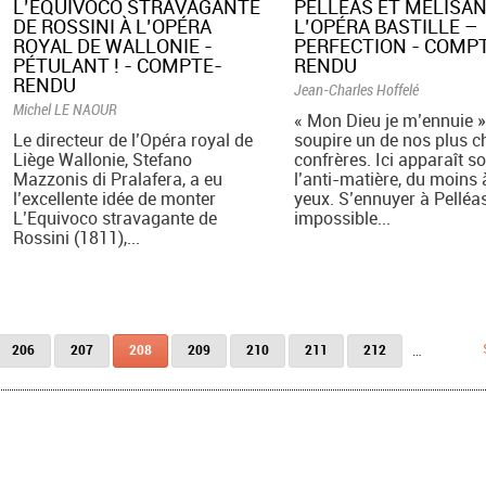
L’EQUIVOCO STRAVAGANTE
PELLÉAS ET MÉLISAN
DE ROSSINI À L’OPÉRA
L’OPÉRA BASTILLE –
ROYAL DE WALLONIE -
PERFECTION - COMP
PÉTULANT ! - COMPTE-
RENDU
RENDU
Jean-Charles Hoffelé
Michel LE NAOUR
« Mon Dieu je m’ennuie »
Le directeur de l’Opéra royal de
soupire un de nos plus c
Liège Wallonie, Stefano
confrères. Ici apparaît s
Mazzonis di Pralafera, a eu
l’anti-matière, du moins 
l’excellente idée de monter
yeux. S’ennuyer à Pelléas
L’Equivoco stravagante de
impossible...
Rossini (1811),...
206
207
208
209
210
211
212
…