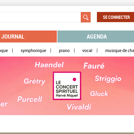
SE CONNECTER
JOURNAL
AGENDA
oque
symphonique
piano
vocal
musique de ch