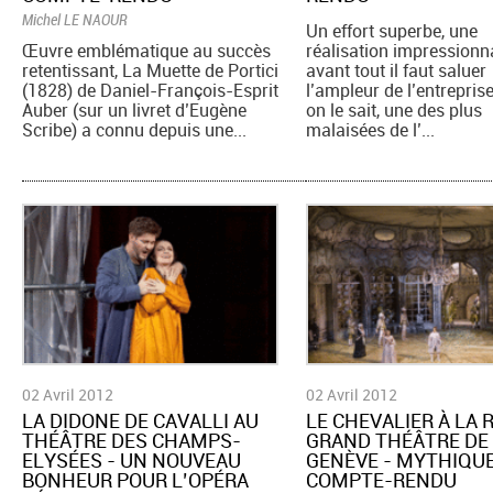
Michel LE NAOUR
Un effort superbe, une
Œuvre emblématique au succès
réalisation impressionn
retentissant, La Muette de Portici
avant tout il faut saluer
(1828) de Daniel-François-Esprit
l’ampleur de l’entreprise,
Auber (sur un livret d’Eugène
on le sait, une des plus
Scribe) a connu depuis une...
malaisées de l’...
02 Avril 2012
02 Avril 2012
LA DIDONE DE CAVALLI AU
LE CHEVALIER À LA 
THÉÂTRE DES CHAMPS-
GRAND THÉÂTRE DE
ELYSÉES - UN NOUVEAU
GENÈVE - MYTHIQUE 
BONHEUR POUR L’OPÉRA
COMPTE-RENDU