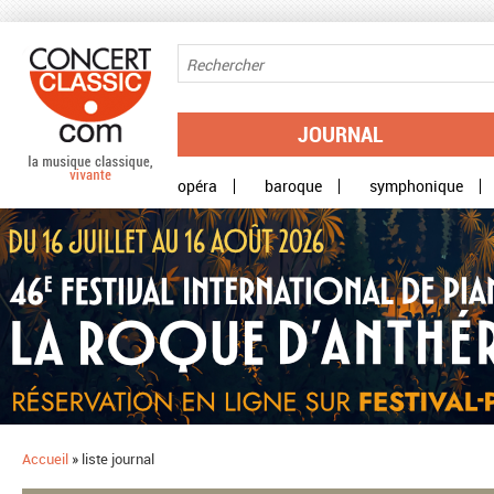
Aller au contenu principal
JOURNAL
opéra
baroque
symphonique
Accueil
»
liste journal