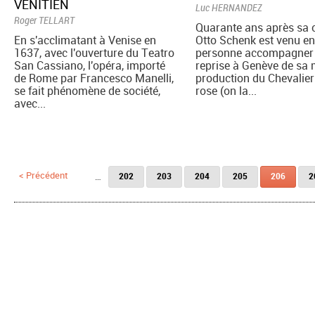
VÉNITIEN
Luc HERNANDEZ
Roger TELLART
Quarante ans après sa c
En s'acclimatant à Venise en
Otto Schenk est venu e
1637, avec l'ouverture du Teatro
personne accompagner 
San Cassiano, l'opéra, importé
reprise à Genève de sa
de Rome par Francesco Manelli,
production du Chevalier
se fait phénomène de société,
rose (on la...
avec...
Pages
< Précédent
…
202
203
204
205
206
2