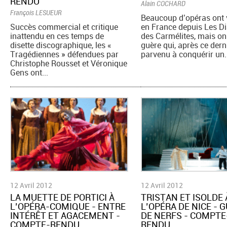
RENDU
Alain COCHARD
François LESUEUR
Beaucoup d’opéras ont v
Succès commercial et critique
en France depuis Les D
inattendu en ces temps de
des Carmélites, mais on 
disette discographique, les «
guère qui, après ce derni
Tragédiennes » défendues par
parvenu à conquérir un.
Christophe Rousset et Véronique
Gens ont...
12 Avril 2012
12 Avril 2012
LA MUETTE DE PORTICI À
TRISTAN ET ISOLDE 
L’OPÉRA-COMIQUE - ENTRE
L’OPÉRA DE NICE - 
INTÉRÊT ET AGACEMENT -
DE NERFS - COMPTE
COMPTE-RENDU
RENDU