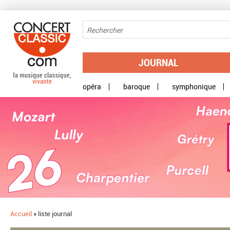
Aller au contenu principal
JOURNAL
opéra
baroque
symphonique
Accueil
»
liste journal