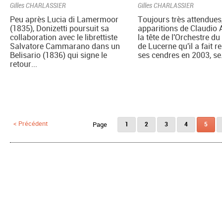
Gilles CHARLASSIER
Gilles CHARLASSIER
Peu après Lucia di Lamermoor
Toujours très attendues,
(1835), Donizetti poursuit sa
apparitions de Claudio
collaboration avec le librettiste
la tête de l'Orchestre du
Salvatore Cammarano dans un
de Lucerne qu'il a fait r
Belisario (1836) qui signe le
ses cendres en 2003, se.
retour...
Pages
< Précédent
1
2
3
4
5