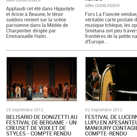
Gilles CHARLASSIER
Applaudi cet été dans Hippolyte
et Aricie à Beaune, le ténor
Fors La Fiancée vendue
suédois revient sur la scène
véritable carte postale d
parisienne dans la Médée de
musique tchèque, les o
Charpentier dirigée par
Smetana ont peu traver
Emmanuelle Haïm...
frontières de la petite n
d'Europe...
25 Septembre 2012
02 Septembre 2012
BELISARIO DE DONIZETTI AU
FESTIVAL DE LUCER
FESTIVAL DE BERGAME - UN
LUPU EN APESANTE
CREUSET DE VOIX ET DE
MANOURY CONTAGIE
STYLES - COMPTE RENDU
COMPTE-RENDU