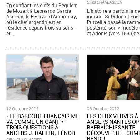
Gilles CHARLASSIER
En confiant les clefs du Requiem
de Mozart à Leonardo García
L'histoire a parfois la 
Alarcón, le Festival d'Ambronay,
ingrate. Si Didon et Ené
où le chef argentin est en
Purcell a passé la ramp
résidence depuis trois saisons –
postérité, son « modèle 
et...
et Adonis (vers 1683)de 
12 Octobre 2012
03 Octobre 2012
« LE BAROQUE FRANÇAIS ME
LES DEUX VEUVES À
VA COMME UN GANT » -
ANGERS NANTES OP
TROIS QUESTIONS À
RAFRAÎCHISSANTE
ANDERS J. DAHLIN, TÉNOR
DÉCOUVERTE - COM
RENDU
Gilles CHARLASSIER