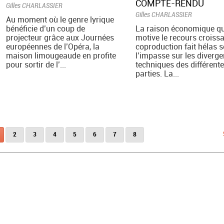
COMPTE-RENDU
Gilles CHARLASSIER
Gilles CHARLASSIER
Au moment où le genre lyrique
bénéficie d’un coup de
La raison économique qu
projecteur grâce aux Journées
motive le recours croissa
européennes de l’Opéra, la
coproduction fait hélas 
maison limougeaude en profite
l’impasse sur les diverg
pour sortir de l’...
techniques des différent
parties. La...
2
3
4
5
6
7
8