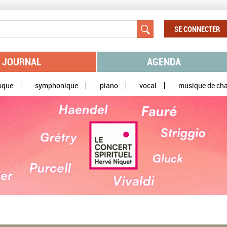
SE CONNECTER
JOURNAL
AGENDA
oque
symphonique
piano
vocal
musique de ch