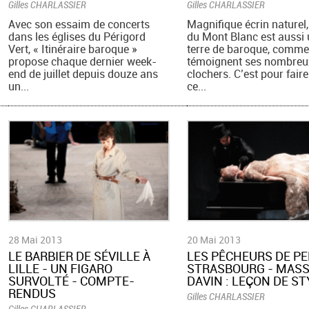
Gilles CHARLASSIER
Gilles CHARLASSIER
Avec son essaim de concerts
Magnifique écrin naturel,
dans les églises du Périgord
du Mont Blanc est aussi
Vert, « Itinéraire baroque »
terre de baroque, comme
propose chaque dernier week-
témoignent ses nombreu
end de juillet depuis douze ans
clochers. C’est pour faire
un...
ce...
28 Mai 2013
20 Mai 2013
LE BARBIER DE SÉVILLE À
LES PÊCHEURS DE PE
LILLE - UN FIGARO
STRASBOURG - MASS
SURVOLTÉ - COMPTE-
DAVIN : LEÇON DE ST
RENDUS
Gilles CHARLASSIER
Gilles CHARLASSIER