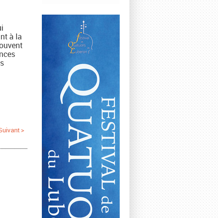
i
nt à la
souvent
ences
es
Suivant >