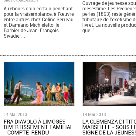
Ouvrage de jeunesse sou
A rebours d’un certain penchant
mésestimé, Les Pêcheurs
pour la vraisemblance, à l’œuvre
perles (1863) reste géné
entre autres chez Coline Serreau
tributaire de l’exotisme 
et Damiano Michieletto, le
livret. La nouvelle produ
Barbier de Jean-François
que l’...
Sivadier...
14 Mai 2013
14 Mai 2013
FRA DIAVOLO À LIMOGES -
LA CLEMENZA DI TITO
DIVERTISSEMENT FAMILIAL
MARSEILLE - SOUS L
- COMPTE-RENDU
SIGNE DE LA JEUNESS