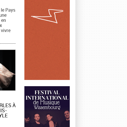
 le Pays
 une
 en
x
 vivre
RLES À
IS-
YLE