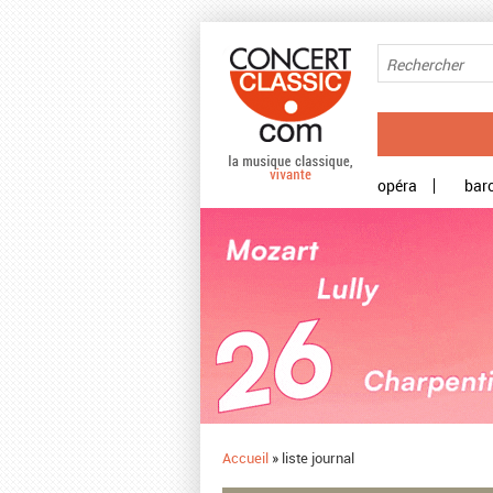
Aller au contenu principal
opéra
bar
Accueil
»
liste journal