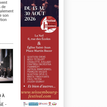
vent
 de
ralement
de son
ction
 À
E
E -