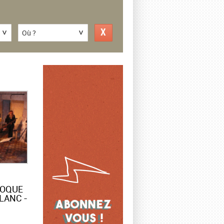
Où ?
ROQUE
LANC -