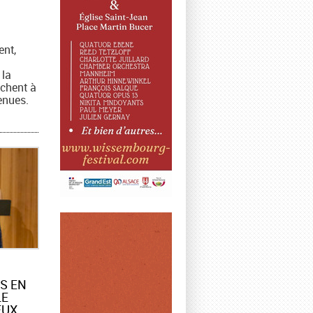
ent,
 la
rchent à
enues.
S EN
LE
EUX