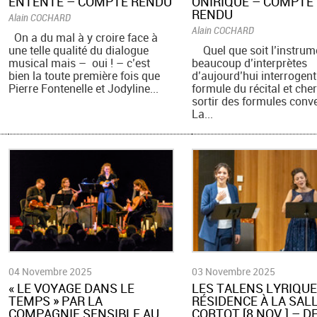
ENTENTE – COMPTE RENDU
ONIRIQUE – COMPTE
RENDU
Alain COCHARD
Alain COCHARD
On a du mal à y croire face à
une telle qualité du dialogue
Quel que soit l’instrum
musical mais – oui ! – c’est
beaucoup d’interprètes
bien la toute première fois que
d’aujourd’hui interrogent
Pierre Fontenelle et Jodyline...
formule du récital et che
sortir des formules conv
La...
04 Novembre 2025
03 Novembre 2025
​« LE VOYAGE DANS LE
LES TALENS LYRIQUE
TEMPS » PAR LA
RÉSIDENCE À LA SAL
COMPAGNIE SENSIBLE AU
CORTOT [8 NOV.] – D