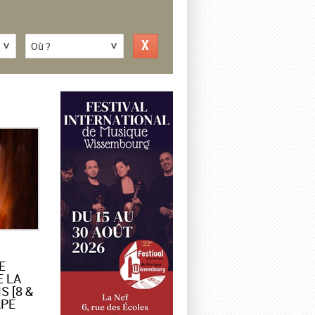
Où ?
E
E LA
 [8 &
RPE