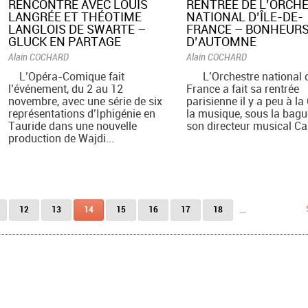
​RENCONTRE AVEC LOUIS
RENTRÉE DE L’ORCH
LANGRÉE ET THÉOTIME
NATIONAL D’ÎLE-DE-
LANGLOIS DE SWARTE –
FRANCE – BONHEUR
GLUCK EN PARTAGE
D’AUTOMNE
Alain COCHARD
Alain COCHARD
L’Opéra-Comique fait
L’Orchestre national d
l’événement, du 2 au 12
France a fait sa rentrée
novembre, avec une série de six
parisienne il y a peu à la 
représentations d’Iphigénie en
la musique, sous la bagu
Tauride dans une nouvelle
son directeur musical Cas
production de Wajdi...
12
13
14
15
16
17
18
…