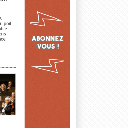
s
u poil
mble
ens
nce