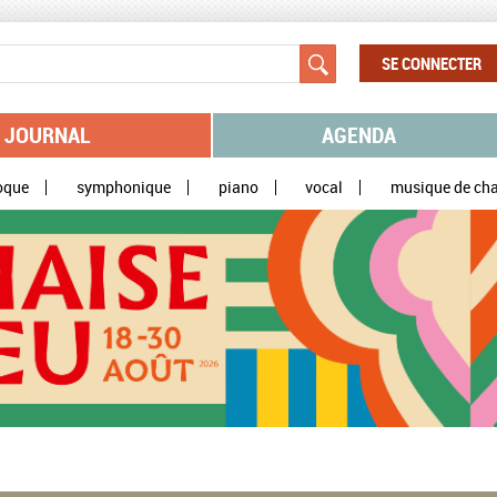
SE CONNECTER
JOURNAL
AGENDA
oque
symphonique
piano
vocal
musique de ch