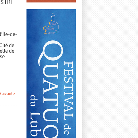
ESTRE
S
’Île-de-
Cité de
ette de
e...
Suivant >