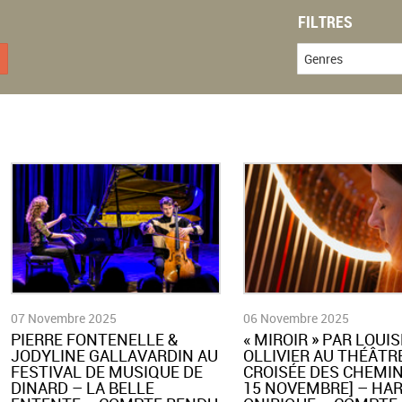
FILTRES
Genres
07 Novembre 2025
06 Novembre 2025
​PIERRE FONTENELLE &
​« MIROIR » PAR LOUIS
JODYLINE GALLAVARDIN AU
OLLIVIER AU THÉÂTR
FESTIVAL DE MUSIQUE DE
CROISÉE DES CHEMINS
DINARD – LA BELLE
15 NOVEMBRE] – HA