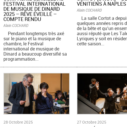
FESTIVAL INTERNATIONAL
VÉNITIENS À NAPLES
DE MUSIQUE DE DINARD
Alain COCHARD
2025 – RÊVE ÉVEILLÉ –
La salle Cortot a depui
COMPTE RENDU
quelques années repris d
Alain COCHARD
de la bête et qu’un ense
Pendant longtemps très axé
aussi réputé que Les Tal
sur le piano et la musique de
Lyriques y soit en réside
chambre, le Festival
cette saison...
international de musique de
Dinard a beaucoup diversifié sa
programmation...
28 Octobre 2025
27 Octobre 2025