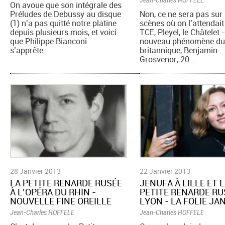
On avoue que son intégrale des
Préludes de Debussy au disque
Non, ce ne sera pas sur
(1) n’a pas quitté notre platine
scènes où on l’attendait
depuis plusieurs mois, et voici
TCE, Pleyel, le Châtelet 
que Philippe Bianconi
nouveau phénomène du
s’apprête...
britannique, Benjamin
Grosvenor, 20...
28 Janvier 2013
22 Janvier 2013
LA PETITE RENARDE RUSÉE
JENUFA À LILLE ET 
À L’OPÉRA DU RHIN -
PETITE RENARDE RU
NOUVELLE FINE OREILLE
LYON - LA FOLIE JA
Jean-Charles HOFFELE
Jean-Charles HOFFELE