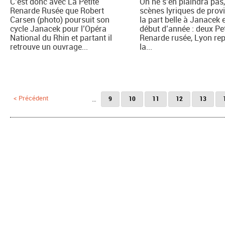
C’est donc avec La Petite
On ne s’en plaindra pas,
Renarde Rusée que Robert
scènes lyriques de prov
Carsen (photo) poursuit son
la part belle à Janacek 
cycle Janacek pour l’Opéra
début d’année : deux Pet
National du Rhin et partant il
Renarde rusée, Lyon re
retrouve un ouvrage...
la...
Pages
< Précédent
…
9
10
11
12
13