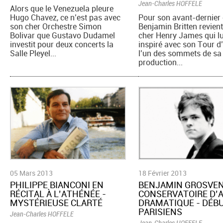
Jean-Charles HOFFELE
Alors que le Venezuela pleure
Hugo Chavez, ce n’est pas avec
Pour son avant-dernier 
son cher Orchestre Simon
Benjamin Britten revien
Bolivar que Gustavo Dudamel
cher Henry James qui lu
investit pour deux concerts la
inspiré avec son Tour d
Salle Pleyel...
l’un des sommets de sa
production...
05 Mars 2013
18 Février 2013
PHILIPPE BIANCONI EN
BENJAMIN GROSVE
RÉCITAL À L’ATHÉNÉE -
CONSERVATOIRE D’
MYSTÉRIEUSE CLARTÉ
DRAMATIQUE - DÉB
PARISIENS
Jean-Charles HOFFELE
Jean-Charles HOFFELE