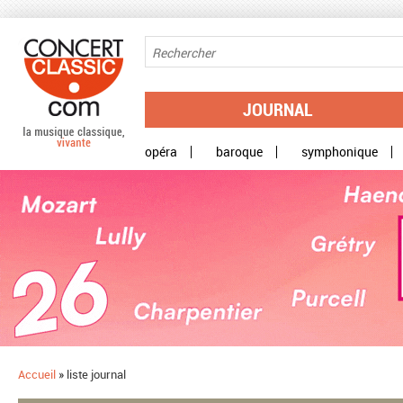
Aller au contenu principal
JOURNAL
opéra
baroque
symphonique
Accueil
»
liste journal