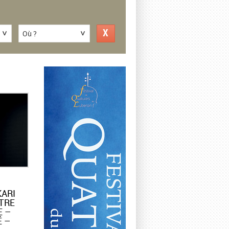
Où ?
KARI
TRE
E –
 –