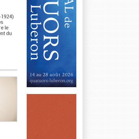
-1924)
es
re le
nt du