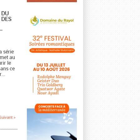
 DU
 DES
–
a série
rmet au
rir le
ans ce
...
Suivant >