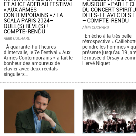
ET ALICE ADER AU FESTIVAL
MUSIQUE » PAR LE 
« AUX ARMES
DU CONCERT SPIRITU
CONTEMPORAINS » / LA
DITES-LE AVEC DES 
SCALA PARIS 2024–
– COMPTE-RENDU
QUEL(S) RÊVE(S) ! –
Alain COCHARD
COMPTE-RENDU
En écho à la très belle
Alain COCHARD
rétrospective « Caillebott
À quarante-huit heures
peindre les hommes » qu’
d’intervalle, le 7e Festival « Aux
présente jusqu’au 19 janv
Armes Contemporains » a fait le
le musée d’Orsay a com
bonheur des amoureux de
Hervé Niquet...
clavier avec deux récitals
singuliers...