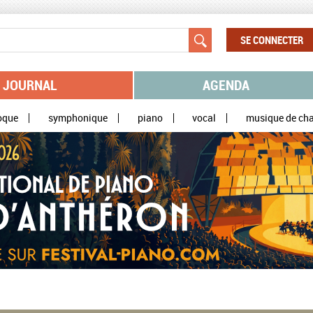
SE CONNECTER
JOURNAL
AGENDA
oque
symphonique
piano
vocal
musique de ch