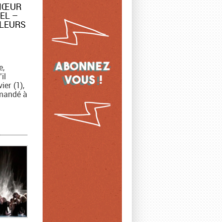
CHŒUR
EL –
FLEURS
e,
il
ier (1),
mandé à