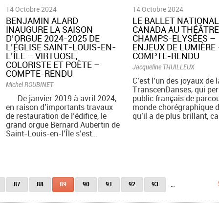
14 Octobre 2024
14 Octobre 2024
BENJAMIN ALARD
LE BALLET NATIONAL
INAUGURE LA SAISON
CANADA AU THÉÂTRE
D’ORGUE 2024-2025 DE
CHAMPS-ELYSÉES –
L’ÉGLISE SAINT-LOUIS-EN-
ENJEUX DE LUMIÈRE 
L’ÎLE – VIRTUOSE,
COMPTE-RENDU
COLORISTE ET POÈTE –
Jacqueline THUILLEUX
COMPTE-RENDU
C’est l’un des joyaux de l
Michel ROUBINET
TranscenDanses, qui pe
De janvier 2019 à avril 2024,
public français de parcou
en raison d’importants travaux
monde chorégraphique d
de restauration de l’édifice, le
qu’il a de plus brillant, car
grand orgue Bernard Aubertin de
Saint-Louis-en-l’Île s’est...
87
88
89
90
91
92
93
…