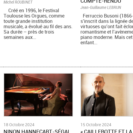
COMPTE-RENDU
Michel ROUBINET
Jean-Guillaume LEBRUN
Créé en 1996, le Festival
Toulouse les Orgues, comme
Ferruccio Busoni (1866
toute grande institution
s’inscrit dans la lignée d
musicale, a évolué au fil des ans.
virtuoses qu’ont fait éclo
Sa durée – près de trois
romantisme et l’avèneme
semaines aux...
piano moderne. Mais cet
enfant...
18 Octobre 2024
15 Octobre 2024
NINON HANNECART-SÉGAL
​« CAILLEBOTTE ET LA