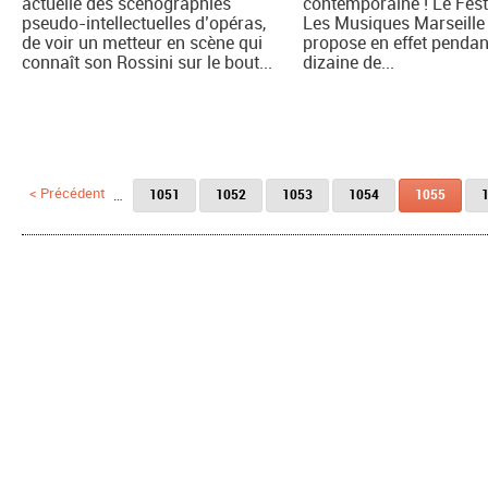
actuelle des scénographies
contemporaine ! Le Fest
pseudo-intellectuelles d’opéras,
Les Musiques Marseille
de voir un metteur en scène qui
propose en effet pendan
connaît son Rossini sur le bout...
dizaine de...
Pages
< Précédent
…
1051
1052
1053
1054
1055