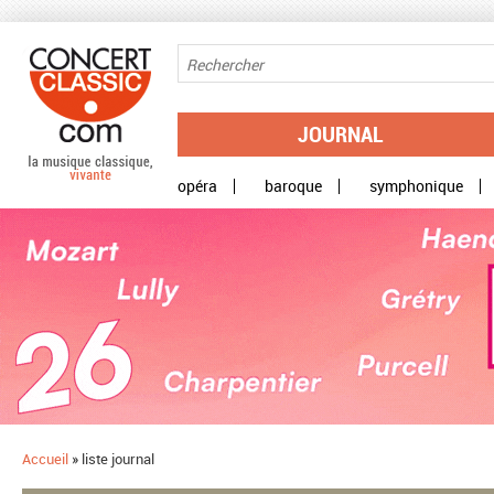
Aller au contenu principal
JOURNAL
opéra
baroque
symphonique
Accueil
»
liste journal