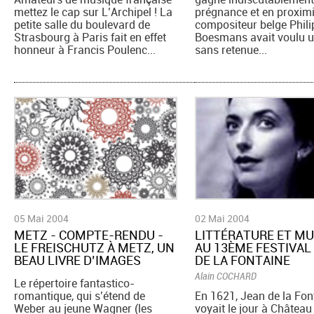
mettez le cap sur L’Archipel ! La
prégnance et en proximi
petite salle du boulevard de
compositeur belge Phil
Strasbourg à Paris fait en effet
Boesmans avait voulu u
honneur à Francis Poulenc...
sans retenue...
05 Mai 2004
02 Mai 2004
METZ - COMPTE-RENDU -
LITTÉRATURE ET M
LE FREISCHUTZ À METZ, UN
AU 13ÈME FESTIVAL
BEAU LIVRE D’IMAGES
DE LA FONTAINE
Alain COCHARD
Le répertoire fantastico-
romantique, qui s’étend de
En 1621, Jean de la Fon
Weber au jeune Wagner (les
voyait le jour à Château