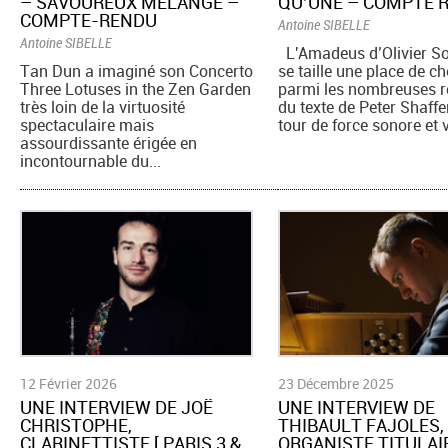
– SAVOUREUX MÉLANGE –
QU’UNE – COMPTE 
COMPTE-RENDU
Antoine SIBELLE
Antoine SIBELLE
L'Amadeus d’Olivier So
Tan Dun a imaginé son Concerto
se taille une place de ch
Three Lotuses in the Zen Garden
parmi les nombreuses r
très loin de la virtuosité
du texte de Peter Shaffe
spectaculaire mais
tour de force sonore et vi
assourdissante érigée en
incontournable du...
12 Février 2026
23 Décembre 2025
UNE INTERVIEW DE JOË
UNE INTERVIEW DE
CHRISTOPHE,
THIBAULT FAJOLES,
CLARINETTISTE [ PARIS 3 &
ORGANISTE TITULAI