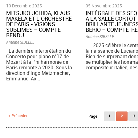
10 Décembre 2025
05 Novembre 2025
MITSUKO UCHIDA, KLAUS
INTÉGRALE DES SE
MÄKELÄ ET L’ORCHESTRE
À LA SALLE CORTOT
DE PARIS - VISIONS
BRILLANTE JEUNES
SUBLIMES – COMPTE
BERIO – COMPTE-R
RENDU
Antoine SIBELLE
Antoine SIBELLE
2025 célèbre le cente
La dernière interprétation du
la naissance de Luciano
Concerto pour piano n°17 de
Rien de surprenant donc
Mozart à la Philharmonie de
se multiplier les homm
Paris remonte à 2020. Sous la
compositeur italien, des.
direction d’Ingo Metzmacher,
Emmanuel Ax...
Pages
< Précédent
1
2
3