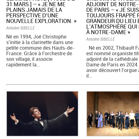
31 MARS ] – « JE NE ME
ADJOINT DE NOTRE
PLAINS JAMAIS DE LA
DE PARIS – « JE SUI
PERSPECTIVE D’UNE
TOUJOURS FRAPPÉ 
NOUVELLE EXPLORATION. »
GRANDEUR DU LIEU 
L'ATMOSPHÈRE QUI
Antoine SIBELLE
À NOTRE-DAME »
Né en 1994, Joë Christophe
Antoine SIBELLE
s’initie à la clarinette dans une
petite commune des Hauts-de-
Né en 2002, Thibault F
France. Grâce à l’orchestre de
est nommé organiste tit
son village, il associe
adjoint de la cathédrale
rapidement la...
Dame de Paris en 2024.
avoir découvert l’orgue 
il...