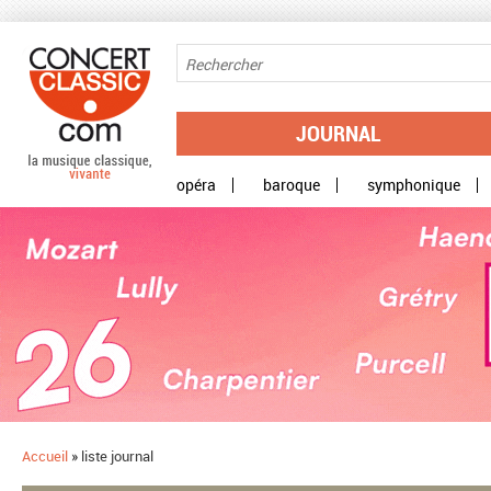
Aller au contenu principal
JOURNAL
opéra
baroque
symphonique
Accueil
»
liste journal