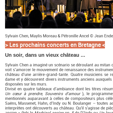
Sylvain Chen, Maylis Moreau & Pétronille Ancel © Jean Ende
> Les prochains concerts en Bretagne
<
Un soir, dans un vieux château ...
Sylvain Chen a imaginé un scénario se déroulant au mitan d
voit s’amorcer le mouvement de renaissance des instrument
château d’une arrière-grand-tante. Quatre musiciens se re
dame et y découvrent divers instruments anciens auxquels i
disposées sur les murs.
Divisé en quatre tableaux d’ambiance dont les titres résume
Un cœur à prendre, Souvenirs d’amour
), le programme
mentionnés auparavant à celles de compositeurs plus célèb
Saëns, Massenet, Hahn, d’Indy ou N. Boulanger – toutes ad
interprètes ont découverts au château. Qu'il s'agisse de pi
ancien » (tels le
Madrigal ancien
op. 4 de D’Indy ou
Un loya