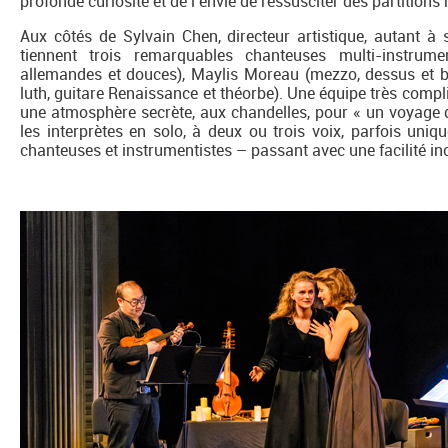
profonde curiosité et de l’envie de ressusciter des partitio
Aux côtés de Sylvain Chen, directeur artistique, autant à 
tiennent trois remarquables chanteuses multi-instrumen
allemandes et douces), Maylis Moreau (mezzo, dessus et 
luth, guitare Renaissance et théorbe). Une équipe très comp
une atmosphère secrète, aux chandelles, pour « un voyage 
les interprètes en solo, à deux ou trois voix, parfois un
chanteuses et instrumentistes – passant avec une facilité inc