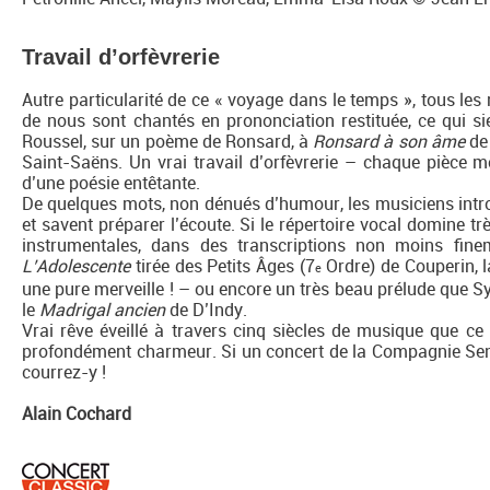
Travail d’orfèvrerie
Autre particularité de ce « voyage dans le temps », tous le
de nous sont chantés en prononciation restituée, ce qui si
Roussel, sur un poème de Ronsard, à
Ronsard à son âme
de 
Saint-Saëns. Un vrai travail d’orfèvrerie – chaque pièce mé
d’une poésie entêtante.
De quelques mots, non dénués d’humour, les musiciens intr
et savent préparer l’écoute. Si le répertoire vocal domine 
instrumentales, dans des transcriptions non moins fin
L’Adolescente
tirée des Petits Âges (7
Ordre) de Couperin, 
e
une pure merveille ! – ou encore un très beau prélude que S
le
Madrigal ancien
de D’Indy.
Vrai rêve éveillé à travers cinq siècles de musique que c
profondément charmeur. Si un concert de la Compagnie Sensi
courrez-y !
Alain Cochard