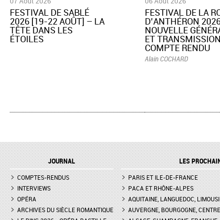
07 Août 2026
06 Août 2026
​FESTIVAL DE SABLÉ
​FESTIVAL DE LA 
2026 [19-22 AOÛT] – LA
D’ANTHÉRON 2026
TÊTE DANS LES
NOUVELLE GÉNÉR
ÉTOILES
ET TRANSMISSION
COMPTE RENDU
Alain COCHARD
JOURNAL
LES PROCHAI
COMPTES-RENDUS
PARIS ET ILE-DE-FRANCE
INTERVIEWS
PACA ET RHÔNE-ALPES
OPÉRA
AQUITAINE, LANGUEDOC, LIMOUSI
ARCHIVES DU SIÈCLE ROMANTIQUE
AUVERGNE, BOURGOGNE, CENTR